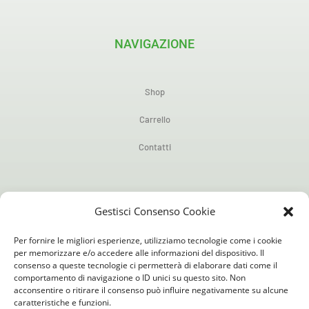
NAVIGAZIONE
Shop
Carrello
Contatti
POLICY
Gestisci Consenso Cookie
Per fornire le migliori esperienze, utilizziamo tecnologie come i cookie
Privacy Policy
per memorizzare e/o accedere alle informazioni del dispositivo. Il
consenso a queste tecnologie ci permetterà di elaborare dati come il
Cookie Policy (UE)
comportamento di navigazione o ID unici su questo sito. Non
acconsentire o ritirare il consenso può influire negativamente su alcune
caratteristiche e funzioni.
Condizioni generali di uso e vendita