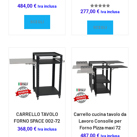
484,00
€
Iva inclusa
277,00
€
Valutato
Iva inclusa
5.00
su 5
SCEGLI
SCEGLI
CARRELLO TAVOLO
Carrello cucina tavolo da
FORNO SPACE 002-72
Lavoro Consolle per
Forno Pizza maxi 72
368,00
€
Iva inclusa
487,00
€
Iva inclusa