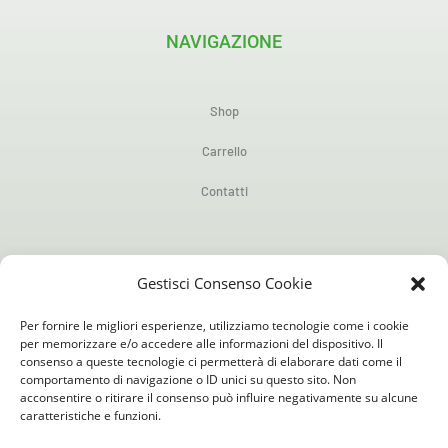
NAVIGAZIONE
Shop
Carrello
Contatti
POLICY
Gestisci Consenso Cookie
Per fornire le migliori esperienze, utilizziamo tecnologie come i cookie
Privacy Policy
per memorizzare e/o accedere alle informazioni del dispositivo. Il
consenso a queste tecnologie ci permetterà di elaborare dati come il
comportamento di navigazione o ID unici su questo sito. Non
Cookie Policy (UE)
acconsentire o ritirare il consenso può influire negativamente su alcune
caratteristiche e funzioni.
Condizioni generali di uso e vendita