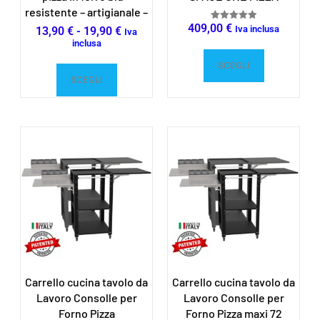
resistente – artigianale –
409,00
€
Valutato
Iva inclusa
13,90
€
-
19,90
€
Iva
5.00
inclusa
su 5
SCEGLI
SCEGLI
Carrello cucina tavolo da
Carrello cucina tavolo da
Lavoro Consolle per
Lavoro Consolle per
Forno Pizza
Forno Pizza maxi 72