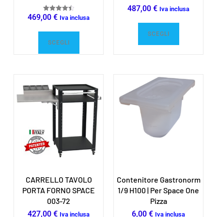
487,00
€
Iva inclusa
469,00
€
Valutato
Iva inclusa
4.50
su 5
SCEGLI
SCEGLI
CARRELLO TAVOLO
Contenitore Gastronorm
PORTA FORNO SPACE
1/9 H100 | Per Space One
003-72
Pizza
427,00
€
6,00
€
Iva inclusa
Iva inclusa